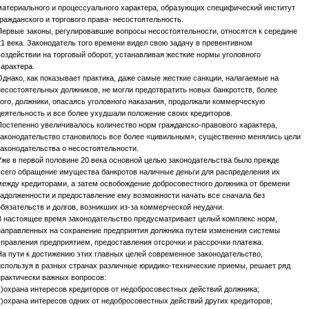
материального и процессуального характера, образующих специфический институт
гражданского и торгового права- несостоятельность.
Первые законы, регулировавшие вопросы несостоятельности, относятся к середине
21 века. Законодатель того времени видел свою задачу в превентивном
воздействии на торговый оборот, устанавливая жесткие нормы уголовного
характера.
Однако, как показывает практика, даже самые жесткие санкции, налагаемые на
несостоятельных должников, не могли предотвратить новых банкротств, более
того, должники, опасаясь уголовного наказания, продолжали коммерческую
деятельность и все более ухудшали положение своих кредиторов.
Постепенно увеличивалось количество норм гражданско-правового характера,
законодательство становилось все более «цивильным», существенно менялись цели
законодательства о несостоятельности.
Уже в первой половине 20 века основной целью законодательства было прежде
всего обращение имущества банкротов наличные деньги для распределения их
между кредиторами, а затем освобождение добросовестного должника от бремени
задолженности и предоставление ему возможности начать все сначала без
обязательств и долгов, возникших из-за коммерческой неудачи.
В настоящее время законодательство предусматривает целый комплекс норм,
направленных на сохранение предприятия должника путем изменения системы
управления предприятием, предоставления отсрочки и рассрочки платежа.
На пути к достижению этих главных целей современное законодательство,
используя в разных странах различные юридико-технические приемы, решает ряд
практически важных вопросов:
1)охрана интересов кредиторов от недобросовестных действий должника;
2)охрана интересов одних от недобросовестных действий других кредиторов;