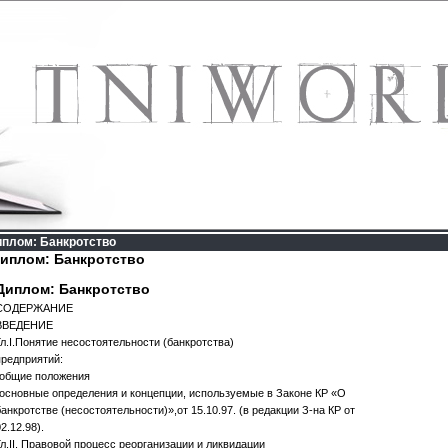
плом: Банкротство
иплом: Банкротство
Диплом: Банкротство
СОДЕРЖАНИЕ
ВВЕДЕНИЕ
Гл.I.Понятие несостоятельности (банкротства)
предприятий:
-общие положения
-основные определения и концепции, используемые в Законе КР «О
банкротстве (несостоятельности)»,от 15.10.97. (в редакции З-на КР от
2.12.98).
Гл.II. Правовой процесс реорганизации и ликвидации