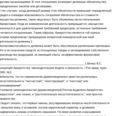
другими организациями. В этих отношениях возникают денежные обязательства,
определенные законом или договорами.
В тех случаях, когда денежный размер этих обязательств превышает определенный
предел и очевидна невозможность погашения обязательства из стоимости
имущества должника, такие лица могут быть объявлены несостоятельными
(банкротами).Тогда их коммерческая деятельность прекращается, имущество
реализуется для удовлетворения требований кредиторов, остальные требования
считаются погашенными. Таким образом, банкротство является той гранью,
которая предполагает прекращение конкретной коммерческой или иной
деятельности должника.1.
Неплатежеспособность должника может быть обусловлена различными причинами.
Это и не получение средств за отпущенные товары и затоваривание собственного
производства продукцией, не имеющей сбыта, неэффективная финансовая
деятельность.
_______________________________________________________ 1.Белых В.С.
Концепция банкротства: законодательная модель и реальность. / Рос.юрид. журн.
1995. №3.
Любопытно, что по терминологии дореволюционных юристов различалась
несостоятельность "несчастная", "неосторожная", и "злостная" или
"злонамеренная".
Уголовное законодательство дореволюционной России выделяло банкротство
"корыстное", или тонкое, и "расточительную несостоятельность", или простое
банкротство.
Следует сказать, что первые законы, регулировавшие вопросы несостоятельности
в прошлые века, в основном, носили карательный характер, и должники
подвергались мерам уголовного наказания. По мере развития и расширения