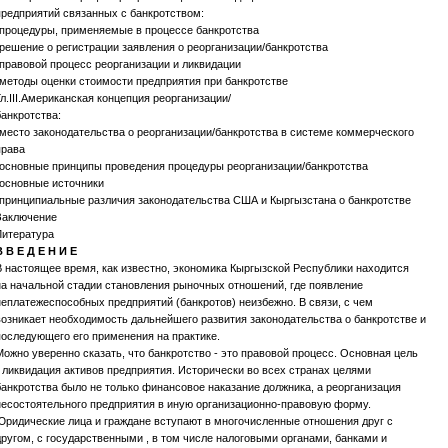
предприятий связанных с банкротством:
-процедуры, применяемые в процессе банкротства
-решение о регистрации заявления о реорганизации/банкротства
-правовой процесс реорганизации и ликвидации
-методы оценки стоимости предприятия при банкротстве
Гл.III.Американская концепция реорганизации/
банкротства:
-место законодательства о реорганизации/банкротства в системе коммерческого
права
-основные принципы проведения процедуры реорганизации/банкротства
-основные источники
-принципиальные различия законодательства США и Кыргызстана о банкротстве
Заключение
Литература
В В Е Д Е Н И Е
В настоящее время, как известно, экономика Кыргызской Республики находится
на начальной стадии становления рыночных отношений, где появление
неплатежеспособных предприятий (банкротов) неизбежно. В связи, с чем
возникает необходимость дальнейшего развития законодательства о банкротстве и
последующего его применения на практике.
Можно уверенно сказать, что банкротство - это правовой процесс. Основная цель
- ликвидация активов предприятия. Исторически во всех странах целями
банкротства было не только финансовое наказание должника, а реорганизация
несостоятельного предприятия в иную организационно-правовую форму.
Юридические лица и граждане вступают в многочисленные отношения друг с
другом, с государственными , в том числе налоговыми органами, банками и