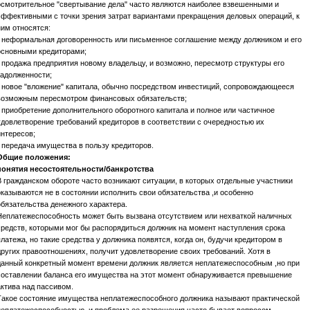
осмотрительное "свертывание дела" часто являются наиболее взвешенными и
эффективными с точки зрения затрат вариантами прекращения деловых операций, к
ним относятся:
* неформальная договоренность или письменное соглашение между должником и его
основными кредиторами;
* продажа предприятия новому владельцу, и возможно, пересмотр структуры его
задолженности;
* новое "вложение" капитала, обычно посредством инвестиций, сопровождающееся
возможным пересмотром финансовых обязательств;
* приобретение дополнительного оборотного капитала и полное или частичное
удовлетворение требований кредиторов в соответствии с очередностью их
интересов;
* передача имущества в пользу кредиторов.
Общие положения:
понятия несостоятельности/банкротства
В гражданском обороте часто возникают ситуации, в которых отдельные участники
оказываются не в состоянии исполнить свои обязательства ,и особенно
обязательства денежного характера.
Неплатежеспособность может быть вызвана отсутствием или нехваткой наличных
средств, которыми мог бы распорядиться должник на момент наступления срока
платежа, но такие средства у должника появятся, когда он, будучи кредитором в
других правоотношениях, получит удовлетворение своих требований. Хотя в
данный конкретный момент времени должник является неплатежеспособным ,но при
составлении баланса его имущества на этот момент обнаруживается превышение
актива над пассивом.
Такое состояние имущества неплатежеспособного должника называют практической