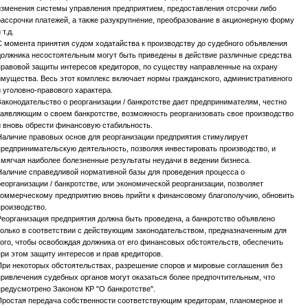
изменения системы управления предприятием, предоставления отсрочки либо
рассрочки платежей, а также разукрупнение, преобразование в акционерную форму
 т.д.
С момента принятия судом ходатайства к производству до судебного объявления
должника несостоятельным могут быть приведены в действие различные средства
правовой защиты интересов кредиторов, по существу направленные на охрану
имущества. Весь этот комплекс включает нормы гражданского, административного
и уголовно-правового характера.
Законодательство о реорганизации / банкротстве дает предпринимателям, честно
заявляющим о своем банкротстве, возможность реорганизовать свое производство
и вновь обрести финансовую стабильность.
Наличие правовых основ для реорганизации предприятия стимулирует
предпринимательскую деятельность, позволяя инвестировать производство, и
смягчая наиболее болезненные результаты неудачи в ведении бизнеса.
Наличие справедливой нормативной базы для проведения процесса о
реорганизации / банкротстве, или экономической реорганизации, позволяет
коммерческому предприятию вновь прийти к финансовому благополучию, обновить
производство.
Реорганизация предприятия должна быть проведена, а банкротство объявлено
только в соответствии с действующим законодательством, предназначенным для
того, чтобы освобождая должника от его финансовых обстоятельств, обеспечить
при этом защиту интересов и прав кредиторов.
При некоторых обстоятельствах, разрешение споров и мировые соглашения без
привлечения судебных органов могут оказаться более предпочтительным, что
предусмотрено Законом КР "О банкротстве".
Простая передача собственности соответствующим кредиторам, планомерное и