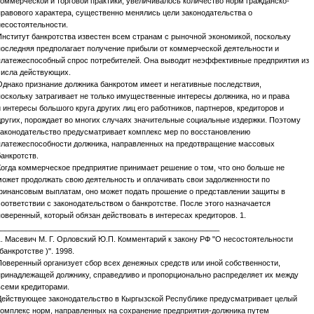
коммерческой и торговой практики, увеличивалось количество норм гражданско-
правового характера, существенно менялись цели законодательства о
несостоятельности.
Институт банкротства известен всем странам с рыночной экономикой, поскольку
последняя предполагает получение прибыли от коммерческой деятельности и
платежеспособный спрос потребителей. Она выводит неэффективные предприятия из
числа действующих.
Однако признание должника банкротом имеет и негативные последствия,
поскольку затрагивает не только имущественные интересы должника, но и права
и интересы большого круга других лиц его работников, партнеров, кредиторов и
других, порождает во многих случаях значительные социальные издержки. Поэтому
законодательство предусматривает комплекс мер по восстановлению
платежеспособности должника, направленных на предотвращение массовых
банкротств.
Когда коммерческое предприятие принимает решение о том, что оно больше не
может продолжать свою деятельность и оплачивать свои задолженности по
финансовым выплатам, оно может подать прошение о представлении защиты в
соответствии с законодательством о банкротстве. После этого назначается
поверенный, который обязан действовать в интересах кредиторов. 1.
_____________________________________________________
1. Масевич М. Г. Орловский Ю.П. Комментарий к закону РФ "О несостоятельности
(банкротстве )". 1998.
Поверенный организует сбор всех денежных средств или иной собственности,
принадлежащей должнику, справедливо и пропорционально распределяет их между
всеми кредиторами.
Действующее законодательство в Кыргызской Республике предусматривает целый
комплекс норм, направленных на сохранение предприятия-должника путем